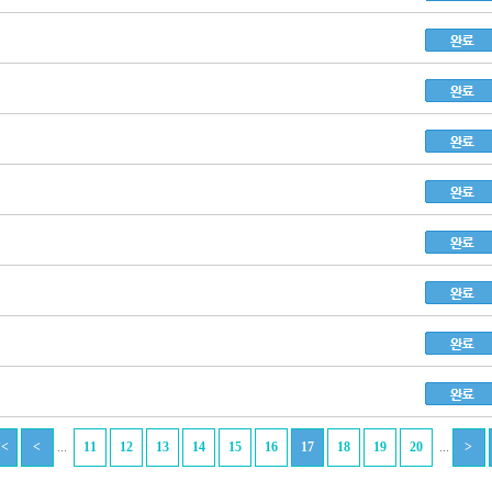
...
...