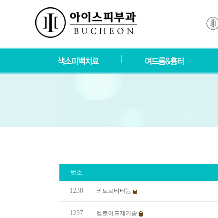
번호
1238
콰트로티타늄
1237
켈로이드제거술