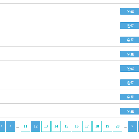
...
...