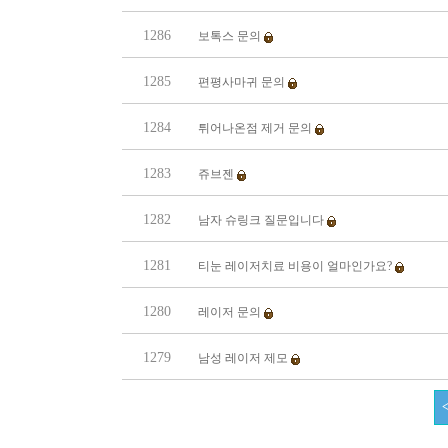
1286
보톡스 문의
1285
편평사마귀 문의
1284
튀어나온점 제거 문의
1283
쥬브젠
1282
남자 슈링크 질문입니다
1281
티눈 레이저치료 비용이 얼마인가요?
1280
레이저 문의
1279
남성 레이저 제모