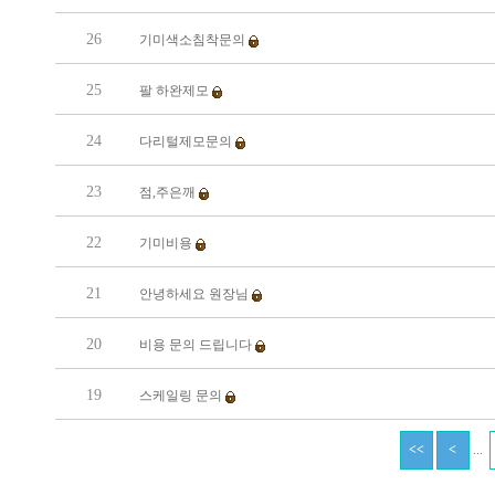
26
기미색소침착문의
25
팔 하완제모
24
다리털제모문의
23
점,주은깨
22
기미비용
21
안녕하세요 원장님
20
비용 문의 드립니다
19
스케일링 문의
...